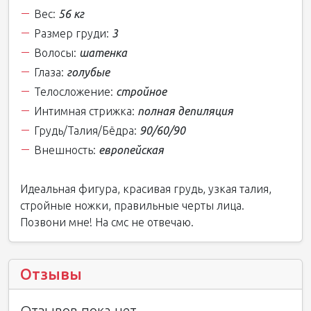
Вес:
56 кг
Размер груди:
3
Волосы:
шатенка
Глаза:
голубые
Телосложение:
стройное
Интимная стрижка:
полная депиляция
Грудь/Талия/Бёдра:
90/60/90
Внешность:
европейская
Идеальная фигура, красивая грудь, узкая талия,
стройные ножки, правильные черты лица.
Позвони мне! На смс не отвечаю.
Отзывы
Отзывов пока нет