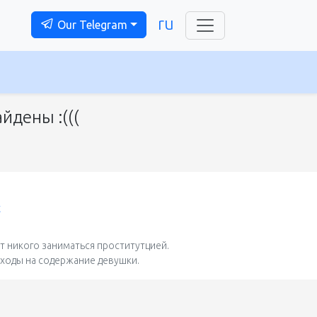
ru
Our Telegram
йдены :(((
t
 никого заниматься проститутцией.
сходы на содержание девушки.