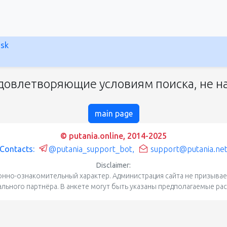
nsk
довлетворяющие условиям поиска, не на
main page
© putania.online, 2014-2025
Contacts:
@putania_support_bot
,
support@putania.ne
Disclaimer:
нно-ознакомительный характер. Администрация сайта не призывает
уального партнёра. В анкете могут быть указаны предполагаемые ра