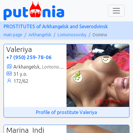
PROSTITUTES of Arkhangelsk and Severodvinsk
main page
Arkhangelsk
Lomonosovsky
Domina
Valeriya
+7 (950) 259-78-06
Arkhangelsk,
Lomonosovsky
31 y.o.
172/62
Profile of prostitute Valeriya
Marina_Indi