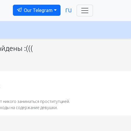
ru
Our Telegram
йдены :(((
t
 никого заниматься проститутцией.
сходы на содержание девушки.