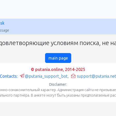
nsk
assage
довлетворяющие условиям поиска, не на
main page
© putania.online, 2014-2025
Contacts:
@putania_support_bot
,
support@putania.ne
Disclaimer:
нно-ознакомительный характер. Администрация сайта не призывает
уального партнёра. В анкете могут быть указаны предполагаемые ра