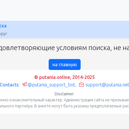
ска
круг
довлетворяющие условиям поиска, не на
на главную
© putania.online, 2014-2025
Contacts:
@putania_support_bot
,
support@putania.ne
Disclaimer:
нно-ознакомительный характер. Администрация сайта не призывает
уального партнёра. В анкете могут быть указаны предполагаемые ра