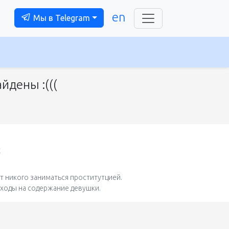
en
Мы в Telegram
йдены :(((
t
 никого заниматься проститутцией.
сходы на содержание девушки.