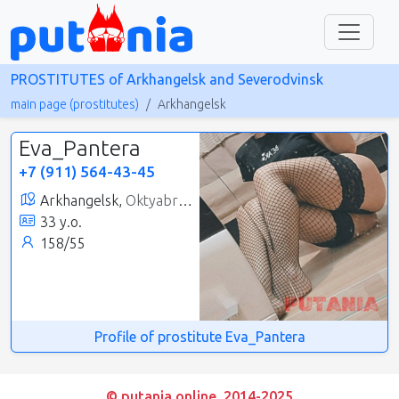
PROSTITUTES of Arkhangelsk and Severodvinsk
main page (prostitutes)
Arkhangelsk
Eva_Pantera
+7 (911) 564-43-45
Arkhangelsk,
Oktyabrsky
33 y.o.
158/55
Profile of prostitute Eva_Pantera
© putania.online, 2014-2025