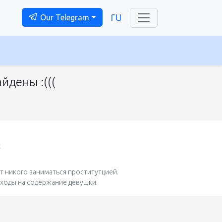
ru
Our Telegram
йдены :(((
t
 никого заниматься проститутцией.
сходы на содержание девушки.