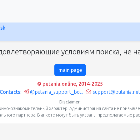
nsk
довлетворяющие условиям поиска, не на
main page
© putania.online, 2014-2025
Contacts:
@putania_support_bot
,
support@putania.ne
Disclaimer:
нно-ознакомительный характер. Администрация сайта не призывает
уального партнёра. В анкете могут быть указаны предполагаемые ра