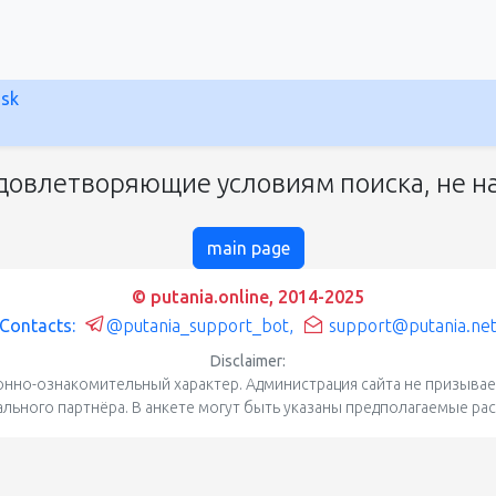
nsk
довлетворяющие условиям поиска, не на
main page
© putania.online, 2014-2025
Contacts:
@putania_support_bot
,
support@putania.ne
Disclaimer:
нно-ознакомительный характер. Администрация сайта не призывает
уального партнёра. В анкете могут быть указаны предполагаемые ра