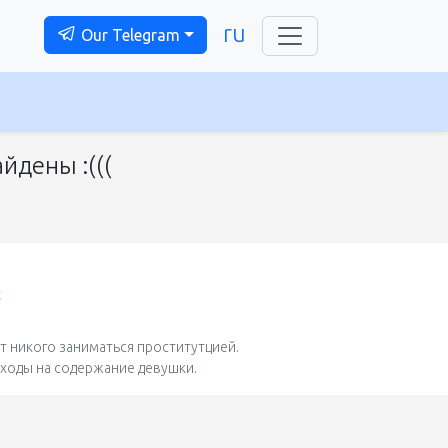
ru
Our Telegram
йдены :(((
t
 никого заниматься проститутцией.
сходы на содержание девушки.