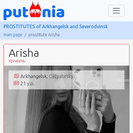
PROSTITUTES of Arkhangelsk and Severodvinsk
main page
prostitute Arisha
Arisha
Уровень
Arkhangelsk,
Oktyabrsky
21 y.o.