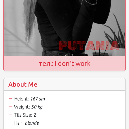
тел.: I don't work
About Me
Height:
167 sm
Weight:
50 kg
Tits Size:
2
Hair:
blonde