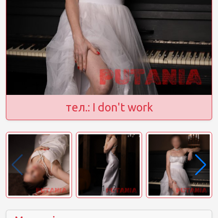
тел.: I don't work
1
/
2