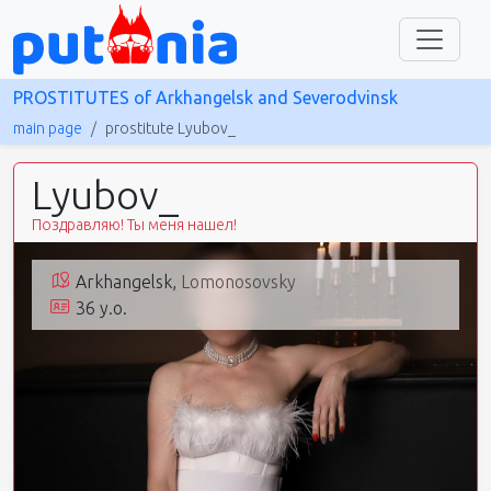
PROSTITUTES of Arkhangelsk and Severodvinsk
main page
prostitute Lyubov_
Lyubov_
Поздравляю! Ты меня нашел!
Arkhangelsk,
Lomonosovsky
36 y.o.