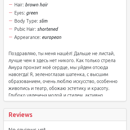
Hair:
brown hair
Eyes:
green
Body Type:
slim
Pubic Hair:
shortened
Appearance:
european
Поздравляю, ты меня нашёл! Дальше не листай,
лучше чем я здесь нет никого. Как только стрела
Амура пронзит моё сердце, мы уйдем отсюда
навсегда! Я, зеленоглазая шатенка, с высшим
образованием, очень люблю искусство, особенно
живопись и театр, обожаю эстетику и красоту.
Глубоко увлечена модой и стилем, активно
занимаюсь спортом и танцами, веду здоровый
образ жизни. Я чрезвычайно тактильна, у меня
Reviews
невероятно нежные и очень чувственные руки. Ты
желаешь ощутить их необыкновенное
No reviews yet
прикосновение и своему фердипердозно