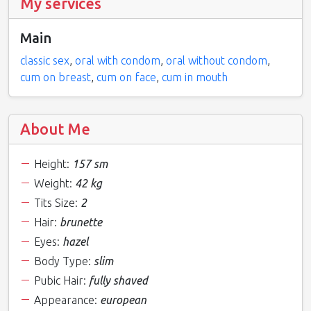
My services
Main
classic sex
,
oral with condom
,
oral without condom
,
cum on breast
,
cum on face
,
cum in mouth
About Me
Height:
157 sm
Weight:
42 kg
Tits Size:
2
Hair:
brunette
Eyes:
hazel
Body Type:
slim
Pubic Hair:
fully shaved
Appearance:
european