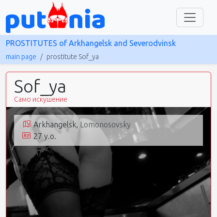
PROSTITUTES of Arkhangelsk and Severodvinsk
main page
prostitute Sof_ya
Sof_ya
Само искушение
Arkhangelsk,
Lomonosovsky
27 y.o.