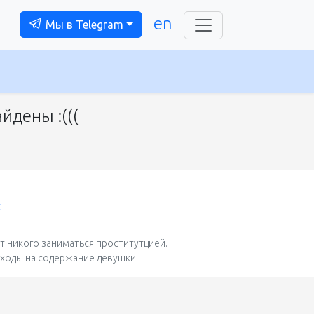
en
Мы в Telegram
йдены :(((
t
 никого заниматься проститутцией.
сходы на содержание девушки.