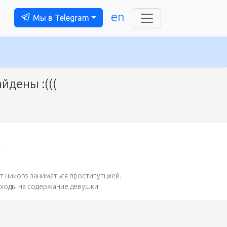
en
Мы в Telegram
йдены :(((
t
 никого заниматься проститутцией.
сходы на содержание девушки.