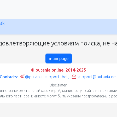
nsk
довлетворяющие условиям поиска, не на
main page
© putania.online, 2014-2025
Contacts:
@putania_support_bot
,
support@putania.ne
Disclaimer:
нно-ознакомительный характер. Администрация сайта не призывает
уального партнёра. В анкете могут быть указаны предполагаемые ра