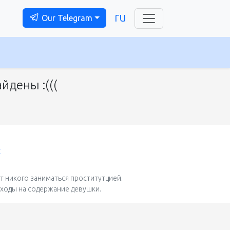
ru
Our Telegram
йдены :(((
t
 никого заниматься проститутцией.
сходы на содержание девушки.