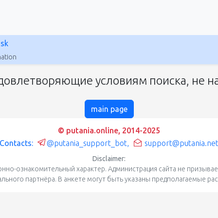
nsk
ation
довлетворяющие условиям поиска, не на
main page
© putania.online, 2014-2025
Contacts:
@putania_support_bot
,
support@putania.ne
Disclaimer:
нно-ознакомительный характер. Администрация сайта не призывает
уального партнёра. В анкете могут быть указаны предполагаемые ра