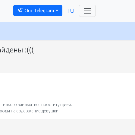
ru
Our Telegram
йдены :(((
t
 никого заниматься проститутцией.
сходы на содержание девушки.