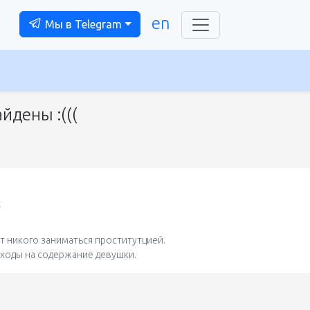
en
Мы в Telegram
йдены :(((
t
 никого заниматься проститутцией.
сходы на содержание девушки.