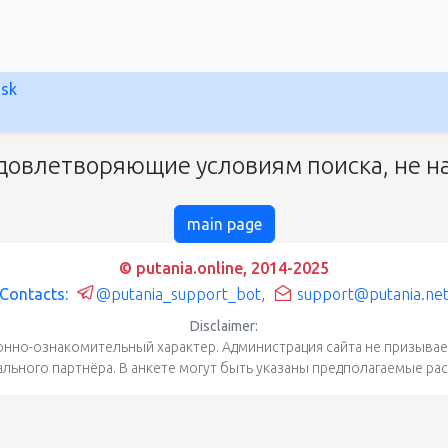
nsk
довлетворяющие условиям поиска, не на
main page
© putania.online, 2014-2025
Contacts:
@putania_support_bot
,
support@putania.ne
Disclaimer:
нно-ознакомительный характер. Администрация сайта не призывает
уального партнёра. В анкете могут быть указаны предполагаемые ра