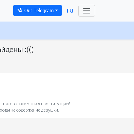
ru
Our Telegram
йдены :(((
t
 никого заниматься проститутцией.
сходы на содержание девушки.