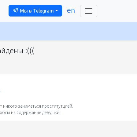
en
Мы в Telegram
йдены :(((
t
 никого заниматься проститутцией.
сходы на содержание девушки.