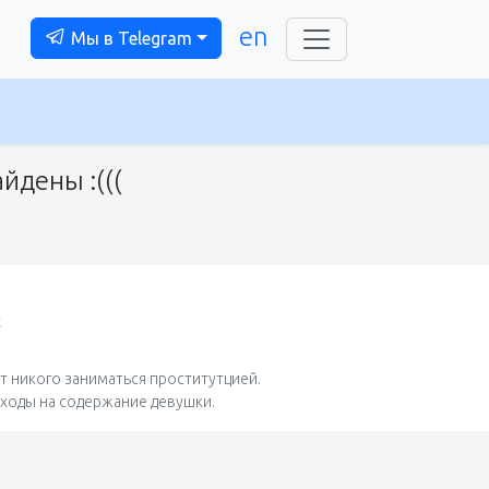
en
Мы в Telegram
йдены :(((
t
 никого заниматься проститутцией.
сходы на содержание девушки.